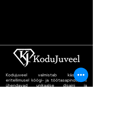
Kodujuveel valmistab käsitööna
eritellimusel köögi- ja töötasapindu, mis
ühendavad unikaalse disaini ja
vastupidavuse. Tootmine ja paigaldus
üle Eesti.
FST Disain OÜ