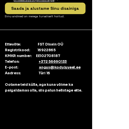
privaatsustingimustega
.
*
Saada ja alustame Sinu disainiga
Sinu andmed on meiega turvaliselt hoitud.
Ettevõte: FST Disain OÜ
Registrikood: 16922865
KMKR number: EE102708187
Telefon:
+372 56690133
E-post:
angus@kodujuveel.ee
Aadress: Türi 16
Ootame teid külla, aga kuna võime ka
paigaldamas olla, siis palun helistage ette.